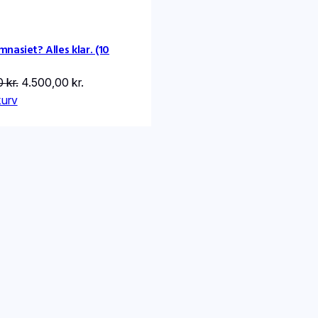
e
mnasiet? Alles klar. (10
ud
Den
Den
0
kr.
4.500,00
kr.
oprindelige
aktuelle
 kurv
pris
pris
var:
er:
6.000,00 kr..
4.500,00 kr..